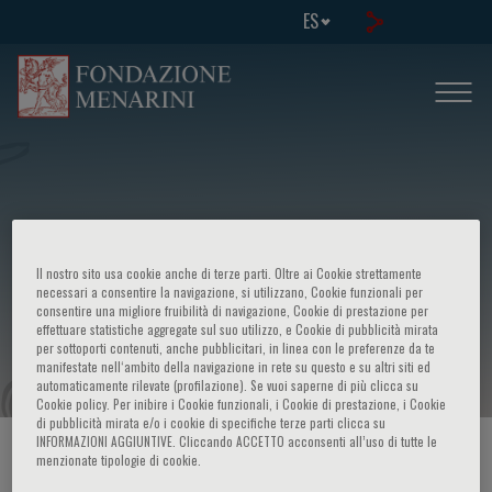
ES
Disfunzione endoteliale e malattia
Il nostro sito usa cookie anche di terze parti. Oltre ai Cookie strettamente
cardiovascolare - Acquisizioni recenti
necessari a consentire la navigazione, si utilizzano, Cookie funzionali per
consentire una migliore fruibilità di navigazione, Cookie di prestazione per
effettuare statistiche aggregate sul suo utilizzo, e Cookie di pubblicità mirata
e nuove prospettive
per sottoporti contenuti, anche pubblicitari, in linea con le preferenze da te
manifestate nell‘ambito della navigazione in rete su questo e su altri siti ed
automaticamente rilevate (profilazione). Se vuoi saperne di più clicca su
Cookie policy. Per inibire i Cookie funzionali, i Cookie di prestazione, i Cookie
di pubblicità mirata e/o i cookie di specifiche terze parti clicca su
INFORMAZIONI AGGIUNTIVE. Cliccando ACCETTO acconsenti all’uso di tutte le
HOME PAGE
/
CURSOS Y EVENTOS
/
INFORMACION EVENTO
menzionate tipologie di cookie.