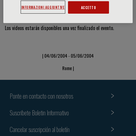
INFORMAZIONI AGGIUNTIVE
ACCETTO
Vídeos y diapositivas
Los videos estarán disponibles una vez finalizado el evento.
| 04/06/2004 - 05/06/2004
Rome |
Ponte en contacto con nosotros
Suscribete Boletin Informativo
Cancelar suscripción al boletín