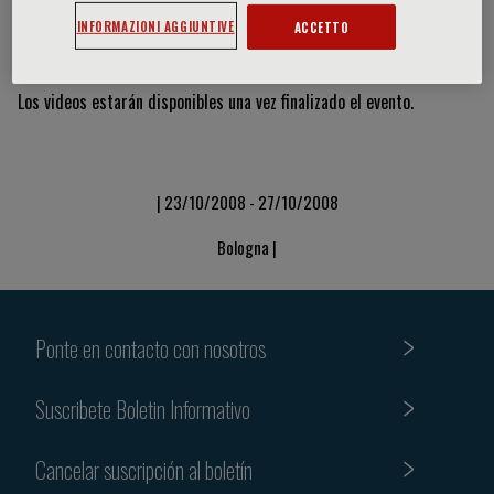
INFORMAZIONI AGGIUNTIVE
ACCETTO
Vídeos y diapositivas
Los videos estarán disponibles una vez finalizado el evento.
| 23/10/2008 - 27/10/2008
Bologna |
Ponte en contacto con nosotros
Suscribete Boletin Informativo
Cancelar suscripción al boletín