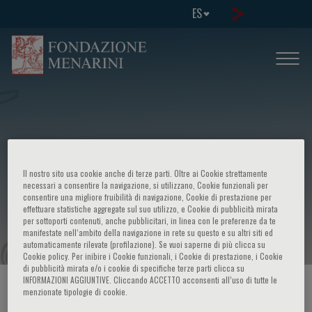
ES
Corso su: - Cytogenetics, microarrays
Il nostro sito usa cookie anche di terze parti. Oltre ai Cookie strettamente
and massive sequencing in biomedical
necessari a consentire la navigazione, si utilizzano, Cookie funzionali per
consentire una migliore fruibilità di navigazione, Cookie di prestazione per
effettuare statistiche aggregate sul suo utilizzo, e Cookie di pubblicità mirata
and clinical research
per sottoporti contenuti, anche pubblicitari, in linea con le preferenze da te
manifestate nell‘ambito della navigazione in rete su questo e su altri siti ed
automaticamente rilevate (profilazione). Se vuoi saperne di più clicca su
Cookie policy. Per inibire i Cookie funzionali, i Cookie di prestazione, i Cookie
di pubblicità mirata e/o i cookie di specifiche terze parti clicca su
INFORMAZIONI AGGIUNTIVE. Cliccando ACCETTO acconsenti all’uso di tutte le
HOME PAGE
/
CURSOS Y EVENTOS
/
INFORMACION EVENTO
menzionate tipologie di cookie.