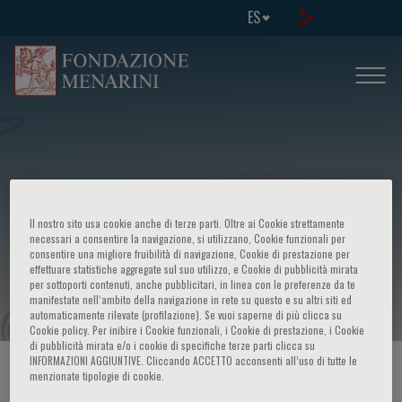
ES
International congress Recent
Il nostro sito usa cookie anche di terze parti. Oltre ai Cookie strettamente
insights and new perspectives in lung
necessari a consentire la navigazione, si utilizzano, Cookie funzionali per
consentire una migliore fruibilità di navigazione, Cookie di prestazione per
effettuare statistiche aggregate sul suo utilizzo, e Cookie di pubblicità mirata
trasplantation
per sottoporti contenuti, anche pubblicitari, in linea con le preferenze da te
manifestate nell‘ambito della navigazione in rete su questo e su altri siti ed
automaticamente rilevate (profilazione). Se vuoi saperne di più clicca su
Cookie policy. Per inibire i Cookie funzionali, i Cookie di prestazione, i Cookie
di pubblicità mirata e/o i cookie di specifiche terze parti clicca su
INFORMAZIONI AGGIUNTIVE. Cliccando ACCETTO acconsenti all’uso di tutte le
HOME PAGE
/
CURSOS Y EVENTOS
/
INFORMACION EVENTO
menzionate tipologie di cookie.