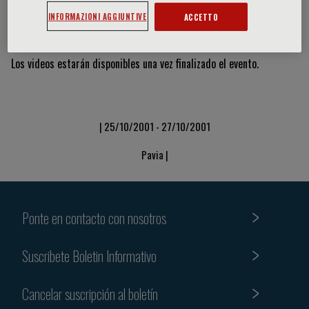
INFORMAZIONI AGGIUNTIVE
ACCETTO
Vídeos y diapositivas
Los videos estarán disponibles una vez finalizado el evento.
| 25/10/2001 - 27/10/2001
Pavia |
Ponte en contacto con nosotros
Suscribete Boletin Informativo
Cancelar suscripción al boletín