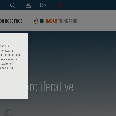
ES
ON NOSOTROS
ione, si
 effettuare
ari, in linea con
amente rilevate
estazione, i
iccando ACCETTO
myeloproliferative