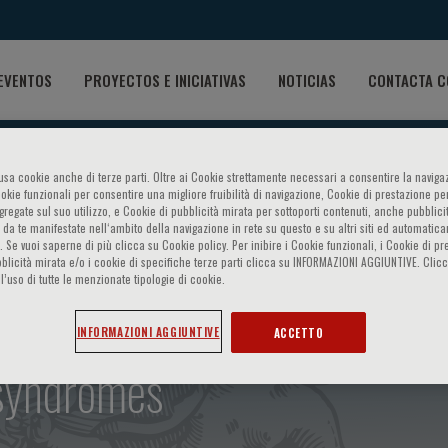
EVENTOS
PROYECTOS E INICIATIVAS
NOTICIAS
CONTACTA C
o usa cookie anche di terze parti. Oltre ai Cookie strettamente necessari a consentire la navigaz
ookie funzionali per consentire una migliore fruibilità di navigazione, Cookie di prestazione per
ggregate sul suo utilizzo, e Cookie di pubblicità mirata per sottoporti contenuti, anche pubblicit
 da te manifestate nell‘ambito della navigazione in rete su questo e su altri siti ed automatic
). Se vuoi saperne di più clicca su Cookie policy. Per inibire i Cookie funzionali, i Cookie di pr
blicità mirata e/o i cookie di specifiche terze parti clicca su INFORMAZIONI AGGIUNTIVE. Cl
l’uso di tutte le menzionate tipologie di cookie.
ale - Focus in hematology: 
INFORMAZIONI AGGIUNTIVE
ACCETTO
 syndromes