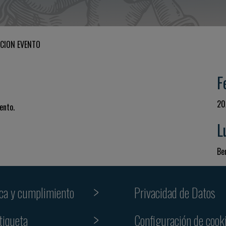
CION EVENTO
F
20
ento.
L
Be
ica y cumplimiento
Privacidad de Datos
tiqueta
Configuración de cook