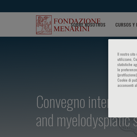
SOBRE NOSOTROS
CURSOS Y 
Il nostro sit
utilizzano, C
statistiche a
le preferenze
(profilazione
Cookie di pub
acconsenti al
Convegno internazion
and myelodysplatic