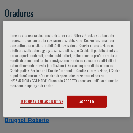
Oradores
Pompili Maurizio,
Siracusano Alberto,
Rossi
Alessandro,
Fiorillo Andrea,
Dell’Osso
Il nostro sito usa cookie anche di terze parti. Oltre ai Cookie strettamente
necessari a consentire la navigazione, si utilizzano, Cookie funzionali per
Bernardo,
Carpiniello Bernardo,
De Leo Diego,
consentire una migliore fruibilità di navigazione, Cookie di prestazione per
Aguglia Eugenio,
Serafini Gianluca,
Martinotti
effettuare statistiche aggregate sul suo utilizzo, e Cookie di pubblicità mirata
per sottoporti contenuti, anche pubblicitari, in linea con le preferenze da te
Giovanni,
Carrà Giuseppe,
Dell’Osso Liliana,
manifestate nell‘ambito della navigazione in rete su questo e su altri siti ed
automaticamente rilevate (profilazione). Se vuoi saperne di più clicca su
Innamorati Marco,
Amore Mario,
Di
Cookie policy. Per inibire i Cookie funzionali, i Cookie di prestazione, i Cookie
Giannantonio Massimo,
Tambelli Renata,
di pubblicità mirata e/o i cookie di specifiche terze parti clicca su
INFORMAZIONI AGGIUNTIVE. Cliccando ACCETTO acconsenti all’uso di tutte le
Ferracuti Stefano,
Albert Umberto,
Rihmer
menzionate tipologie di cookie.
Zoltan,
- -,
Müller-Oerlinghausen Bruno,
Vieta
Eduard,
Y. Meltzer Hebert,
Gonzàlez-Portilla
INFORMAZIONI AGGIUNTIVE
ACCETTO
Paz Garçia,
A. Lamis Dorian,
Stanghellini
Giovanni,
Carmassi Claudia,
Tondo Leonardo,
Brugnoli Roberto