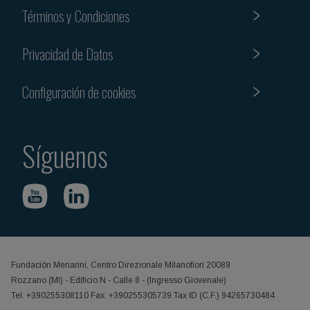
Términos y Condiciones
Privacidad de Datos
Configuración de cookies
Síguenos
Fundación Menarini, Centro Direzionale Milanofiori 20089
Rozzano (MI) - Edificio N - Calle 8 - (Ingresso Giovenale)
Tel. +390255308110 Fax: +390255305739 Tax ID (C.F.) 94265730484