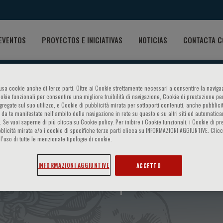
EVENTOS
PROYECTOS E INICIATIVAS
NOTICIAS
CONTACTA C
o usa cookie anche di terze parti. Oltre ai Cookie strettamente necessari a consentire la navigaz
ookie funzionali per consentire una migliore fruibilità di navigazione, Cookie di prestazione per
ggregate sul suo utilizzo, e Cookie di pubblicità mirata per sottoporti contenuti, anche pubblicit
 da te manifestate nell‘ambito della navigazione in rete su questo e su altri siti ed automatic
). Se vuoi saperne di più clicca su Cookie policy. Per inibire i Cookie funzionali, i Cookie di pr
blicità mirata e/o i cookie di specifiche terze parti clicca su INFORMAZIONI AGGIUNTIVE. Cl
l’uso di tutte le menzionate tipologie di cookie.
te sulla retinopatia diabeti
INFORMAZIONI AGGIUNTIVE
ACCETTO