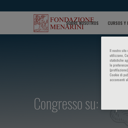
SOBRE NOSOTROS
CURSOS Y 
Il nostro sit
utilizzano, C
statistiche a
le preferenze
(profilazione
Cookie di pub
acconsenti al
Congresso su: - Up da