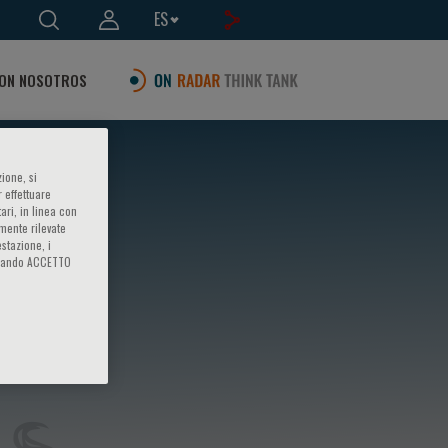
ES
ON NOSOTROS
ione, si
 effettuare
ari, in linea con
amente rilevate
estazione, i
iccando ACCETTO
ca