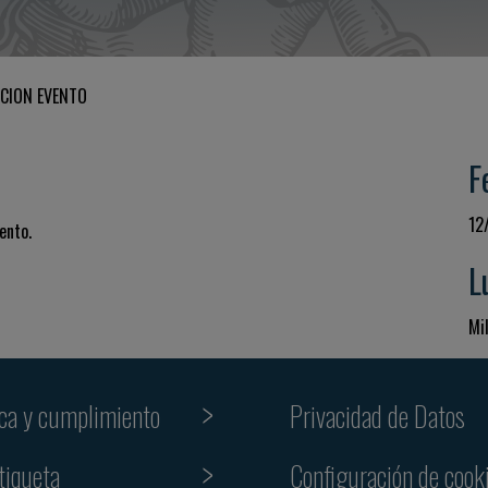
CION EVENTO
F
12
ento.
L
Mil
ica y cumplimiento
Privacidad de Datos
tiqueta
Configuración de cook