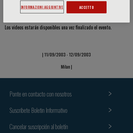
INFORMAZIONI AGGIUNTIVE
ACCETTO
Vídeos y diapositivas
Los videos estarán disponibles una vez finalizado el evento.
| 11/09/2003 - 12/09/2003
Milan |
Ponte en contacto con nosotros
Suscribete Boletin Informativo
Cancelar suscripción al boletín