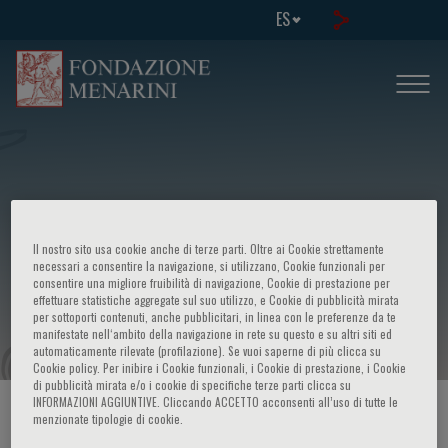
ES
Congress on: Ricerca pneumologica
Il nostro sito usa cookie anche di terze parti. Oltre ai Cookie strettamente
italiana avanzata: stato dell'arte e
necessari a consentire la navigazione, si utilizzano, Cookie funzionali per
consentire una migliore fruibilità di navigazione, Cookie di prestazione per
effettuare statistiche aggregate sul suo utilizzo, e Cookie di pubblicità mirata
prospettive future
per sottoporti contenuti, anche pubblicitari, in linea con le preferenze da te
manifestate nell‘ambito della navigazione in rete su questo e su altri siti ed
automaticamente rilevate (profilazione). Se vuoi saperne di più clicca su
Cookie policy. Per inibire i Cookie funzionali, i Cookie di prestazione, i Cookie
di pubblicità mirata e/o i cookie di specifiche terze parti clicca su
INFORMAZIONI AGGIUNTIVE. Cliccando ACCETTO acconsenti all’uso di tutte le
HOME PAGE
/
CURSOS Y EVENTOS
/
INFORMACION EVENTO
menzionate tipologie di cookie.