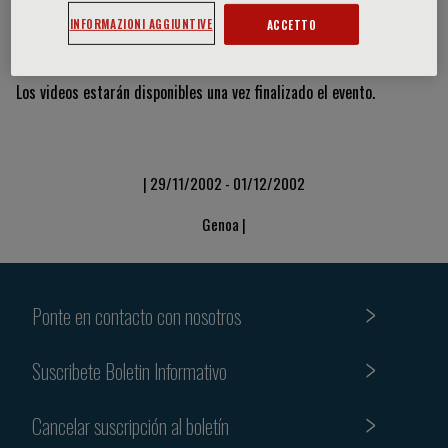
INFORMAZIONI AGGIUNTIVE
ACCETTO
Vídeos y diapositivas
Los videos estarán disponibles una vez finalizado el evento.
| 29/11/2002 - 01/12/2002
Genoa |
Ponte en contacto con nosotros
Suscribete Boletin Informativo
Cancelar suscripción al boletín