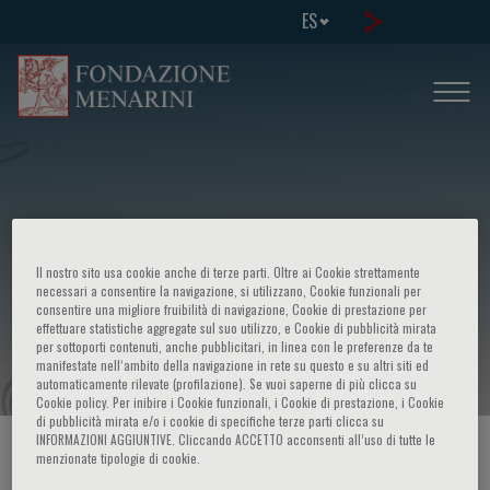
ES
International congress on:
Il nostro sito usa cookie anche di terze parti. Oltre ai Cookie strettamente
Understanding the genome: scientific
necessari a consentire la navigazione, si utilizzano, Cookie funzionali per
consentire una migliore fruibilità di navigazione, Cookie di prestazione per
effettuare statistiche aggregate sul suo utilizzo, e Cookie di pubblicità mirata
progress and microarray technology
per sottoporti contenuti, anche pubblicitari, in linea con le preferenze da te
manifestate nell‘ambito della navigazione in rete su questo e su altri siti ed
automaticamente rilevate (profilazione). Se vuoi saperne di più clicca su
Cookie policy. Per inibire i Cookie funzionali, i Cookie di prestazione, i Cookie
di pubblicità mirata e/o i cookie di specifiche terze parti clicca su
INFORMAZIONI AGGIUNTIVE. Cliccando ACCETTO acconsenti all’uso di tutte le
HOME PAGE
/
CURSOS Y EVENTOS
/
INFORMACION EVENTO
menzionate tipologie di cookie.