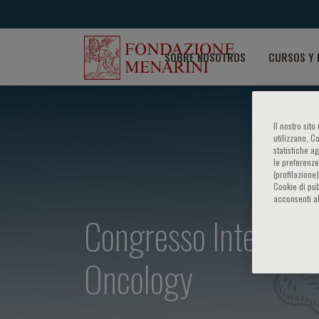
SOBRE NOSOTROS
CURSOS Y 
Il nostro sit
utilizzano, C
statistiche a
le preferenze
(profilazione
Cookie di pub
acconsenti al
Congresso Internazio
Oncology