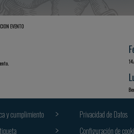
CION EVENTO
F
14
ento.
L
Be
ica y cumplimiento
Privacidad de Datos
tiqueta
Configuración de cook