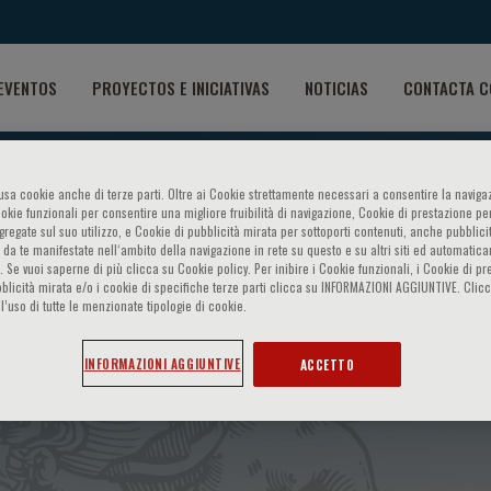
EVENTOS
PROYECTOS E INICIATIVAS
NOTICIAS
CONTACTA C
o usa cookie anche di terze parti. Oltre ai Cookie strettamente necessari a consentire la navigaz
ookie funzionali per consentire una migliore fruibilità di navigazione, Cookie di prestazione per
ggregate sul suo utilizzo, e Cookie di pubblicità mirata per sottoporti contenuti, anche pubblicit
 da te manifestate nell‘ambito della navigazione in rete su questo e su altri siti ed automatic
). Se vuoi saperne di più clicca su Cookie policy. Per inibire i Cookie funzionali, i Cookie di pr
blicità mirata e/o i cookie di specifiche terze parti clicca su INFORMAZIONI AGGIUNTIVE. Cl
l’uso di tutte le menzionate tipologie di cookie.
nale su: - Independent Clini
INFORMAZIONI AGGIUNTIVE
ACCETTO