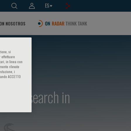
ES
ON NOSOTROS
ione, si
 effettuare
ari, in linea con
amente rilevate
estazione, i
iccando ACCETTO
cal Research in