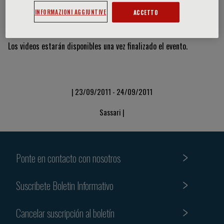
INFORMAZIONI AGGIUNTIVE
ACCETTO
Vídeos y diapositivas
Los videos estarán disponibles una vez finalizado el evento.
| 23/09/2011 - 24/09/2011
Sassari |
Ponte en contacto con nosotros
Suscribete Boletin Informativo
Cancelar suscripción al boletín