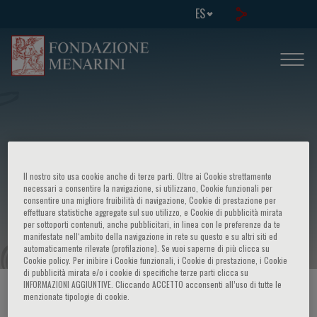
ES
Il nostro sito usa cookie anche di terze parti. Oltre ai Cookie strettamente
Congresso Internazionale su: - Genes,
necessari a consentire la navigazione, si utilizzano, Cookie funzionali per
consentire una migliore fruibilità di navigazione, Cookie di prestazione per
effettuare statistiche aggregate sul suo utilizzo, e Cookie di pubblicità mirata
Drugs and Gender
per sottoporti contenuti, anche pubblicitari, in linea con le preferenze da te
manifestate nell‘ambito della navigazione in rete su questo e su altri siti ed
automaticamente rilevate (profilazione). Se vuoi saperne di più clicca su
Cookie policy. Per inibire i Cookie funzionali, i Cookie di prestazione, i Cookie
di pubblicità mirata e/o i cookie di specifiche terze parti clicca su
INFORMAZIONI AGGIUNTIVE. Cliccando ACCETTO acconsenti all’uso di tutte le
HOME PAGE
/
CURSOS Y EVENTOS
/
INFORMACION EVENTO
menzionate tipologie di cookie.