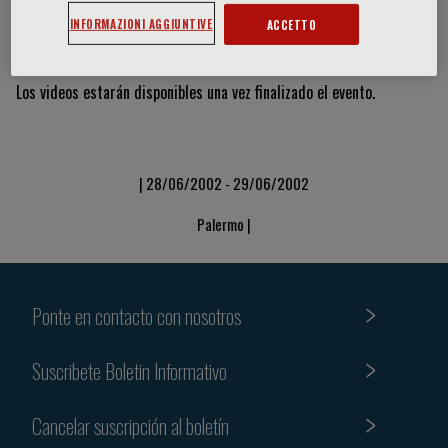
INFORMAZIONI AGGIUNTIVE
ACCETTO
Vídeos y diapositivas
Los videos estarán disponibles una vez finalizado el evento.
| 28/06/2002 - 29/06/2002
Palermo |
Ponte en contacto con nosotros
Suscribete Boletin Informativo
Cancelar suscripción al boletín