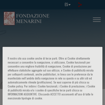
ES
International congress on COPD and
Il nostro sito usa cookie anche di terze parti. Oltre ai Cookie strettamente
lung cancer: distinct or interrelated
necessari a consentire la navigazione, si utilizzano, Cookie funzionali per
consentire una migliore fruibilità di navigazione, Cookie di prestazione per
effettuare statistiche aggregate sul suo utilizzo, e Cookie di pubblicità mirata
entities?
per sottoporti contenuti, anche pubblicitari, in linea con le preferenze da te
manifestate nell‘ambito della navigazione in rete su questo e su altri siti ed
automaticamente rilevate (profilazione). Se vuoi saperne di più clicca su
Cookie policy. Per inibire i Cookie funzionali, i Cookie di prestazione, i Cookie
di pubblicità mirata e/o i cookie di specifiche terze parti clicca su
INFORMAZIONI AGGIUNTIVE. Cliccando ACCETTO acconsenti all’uso di tutte le
HOME PAGE
/
CURSOS Y EVENTOS
/
INFORMACION EVENTO
menzionate tipologie di cookie.