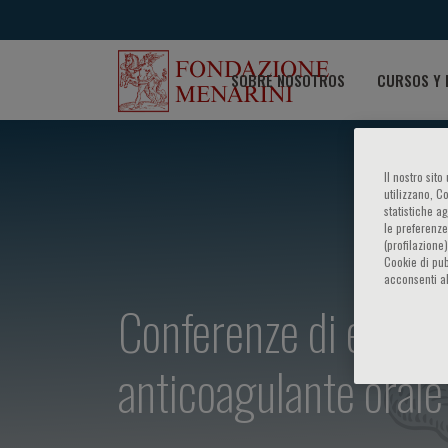
SOBRE NOSOTROS
CURSOS Y 
Il nostro sit
utilizzano, C
statistiche a
le preferenze
(profilazione
Cookie di pub
acconsenti al
Conferenze di ematolo
anticoagulante orale