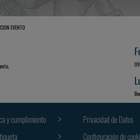
CION EVENTO
F
09
ento.
L
Be
ica y cumplimiento
Privacidad de Datos
tiqueta
Configuración de cook