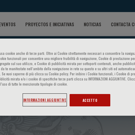
EVENTOS
PROYECTOS E INICIATIVAS
NOTICIAS
CONTACTA C
o usa cookie anche di terze parti. Oltre ai Cookie strettamente necessari a consentire la navigaz
ookie funzionali per consentire una migliore fruibilità di navigazione, Cookie di prestazione per
ggregate sul suo utilizzo, e Cookie di pubblicità mirata per sottoporti contenuti, anche pubblicit
 da te manifestate nell‘ambito della navigazione in rete su questo e su altri siti ed automatic
). Se vuoi saperne di più clicca su Cookie policy. Per inibire i Cookie funzionali, i Cookie di pr
blicità mirata e/o i cookie di specifiche terze parti clicca su INFORMAZIONI AGGIUNTIVE. Cl
l’uso di tutte le menzionate tipologie di cookie.
gia - Aspetti clinici e di lab
INFORMAZIONI AGGIUNTIVE
ACCETTO