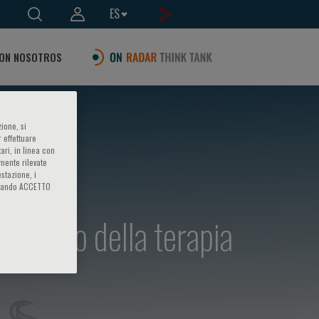
ES
ON NOSOTROS
ione, si
 effettuare
ari, in linea con
amente rilevate
estazione, i
iccando ACCETTO
oratorio della terapia