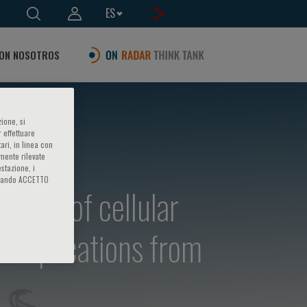
ES
ON NOSOTROS
ione, si
 effettuare
ari, in linea con
amente rilevate
estazione, i
iccando ACCETTO
role of cellular
 implications from