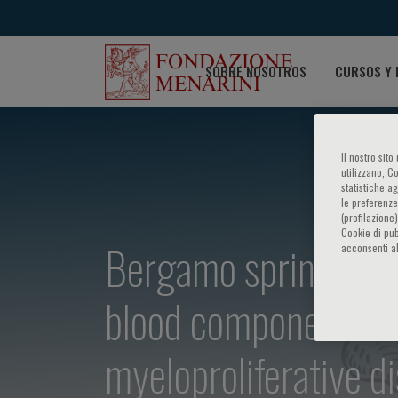
SOBRE NOSOTROS
CURSOS Y 
Il nostro sit
utilizzano, C
statistiche a
le preferenze
(profilazione
Cookie di pub
Bergamo spring confe
acconsenti al
blood components in
myeloproliferative d