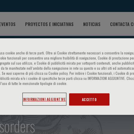
EVENTOS
PROYECTOS E INICIATIVAS
NOTICIAS
CONTACTA C
o usa cookie anche di terze parti. Oltre ai Cookie strettamente necessari a consentire la navigaz
ookie funzionali per consentire una migliore fruibilità di navigazione, Cookie di prestazione per
ggregate sul suo utilizzo, e Cookie di pubblicità mirata per sottoporti contenuti, anche pubblicit
 da te manifestate nell‘ambito della navigazione in rete su questo e su altri siti ed automatic
). Se vuoi saperne di più clicca su Cookie policy. Per inibire i Cookie funzionali, i Cookie di pr
blicità mirata e/o i cookie di specifiche terze parti clicca su INFORMAZIONI AGGIUNTIVE. Cl
rences on hematology - The 
l’uso di tutte le menzionate tipologie di cookie.
 hemostasis and thrombosis:
INFORMAZIONI AGGIUNTIVE
ACCETTO
isorders