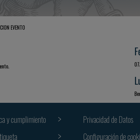
CION EVENTO
F
07
ento.
L
Be
ica y cumplimiento
Privacidad de Datos
tiqueta
Configuración de cook