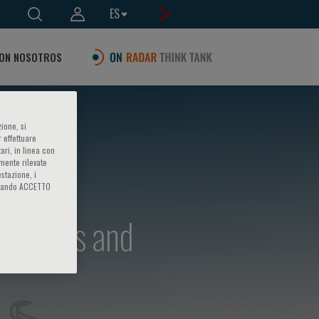
ES
ON NOSOTROS
ione, si
 effettuare
ari, in linea con
amente rilevate
estazione, i
iccando ACCETTO
fections and