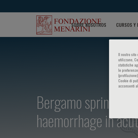
SOBRE NOSOTROS
CURSOS Y 
Il nostro sit
utilizzano, C
statistiche a
le preferenze
(profilazione
Cookie di pub
acconsenti al
Bergamo spring conf
haemorrhage in acut