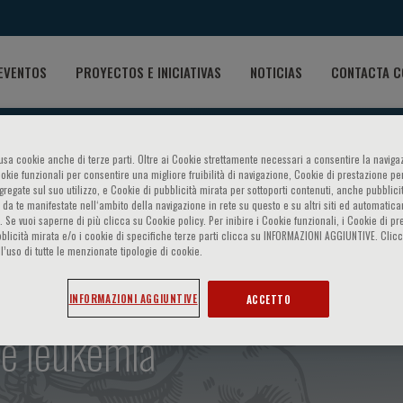
EVENTOS
PROYECTOS E INICIATIVAS
NOTICIAS
CONTACTA C
o usa cookie anche di terze parti. Oltre ai Cookie strettamente necessari a consentire la navigaz
ookie funzionali per consentire una migliore fruibilità di navigazione, Cookie di prestazione per
ggregate sul suo utilizzo, e Cookie di pubblicità mirata per sottoporti contenuti, anche pubblicit
 da te manifestate nell‘ambito della navigazione in rete su questo e su altri siti ed automatic
). Se vuoi saperne di più clicca su Cookie policy. Per inibire i Cookie funzionali, i Cookie di pr
blicità mirata e/o i cookie di specifiche terze parti clicca su INFORMAZIONI AGGIUNTIVE. Cl
l’uso di tutte le menzionate tipologie di cookie.
erences on hematology - In
INFORMAZIONI AGGIUNTIVE
ACCETTO
e leukemia