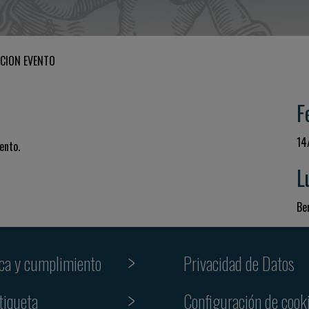
CION EVENTO
F
14
ento.
L
Be
ica y cumplimiento
Privacidad de Datos
tiqueta
Configuración de cook