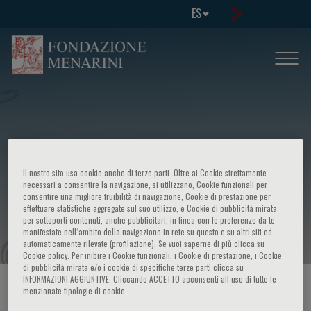
ES
Il nostro sito usa cookie anche di terze parti. Oltre ai Cookie strettamente
7th course in - Genetic counselling in
necessari a consentire la navigazione, si utilizzano, Cookie funzionali per
consentire una migliore fruibilità di navigazione, Cookie di prestazione per
effettuare statistiche aggregate sul suo utilizzo, e Cookie di pubblicità mirata
practice
per sottoporti contenuti, anche pubblicitari, in linea con le preferenze da te
manifestate nell‘ambito della navigazione in rete su questo e su altri siti ed
automaticamente rilevate (profilazione). Se vuoi saperne di più clicca su
Cookie policy. Per inibire i Cookie funzionali, i Cookie di prestazione, i Cookie
di pubblicità mirata e/o i cookie di specifiche terze parti clicca su
INFORMAZIONI AGGIUNTIVE. Cliccando ACCETTO acconsenti all’uso di tutte le
HOME PAGE
/
CURSOS Y EVENTOS
/
INFORMACION EVENTO
menzionate tipologie di cookie.