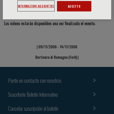
INFORMAZIONI AGGIUNTIVE
ACCETTO
Vídeos y diapositivas
Los videos estarán disponibles una vez finalizado el evento.
| 09/11/2006 - 14/11/2006
Bertinoro di Romagna (Forlì) |
Ponte en contacto con nosotros
Suscribete Boletin Informativo
Cancelar suscripción al boletín