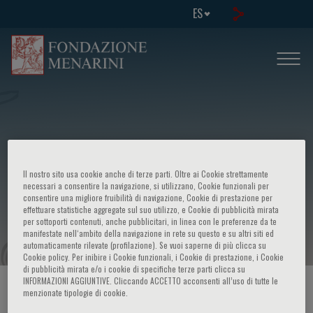
ES
3rd Disputationes on native and
Il nostro sito usa cookie anche di terze parti. Oltre ai Cookie strettamente
induced embryonic stem cell
necessari a consentire la navigazione, si utilizzano, Cookie funzionali per
consentire una migliore fruibilità di navigazione, Cookie di prestazione per
effettuare statistiche aggregate sul suo utilizzo, e Cookie di pubblicità mirata
standardization
per sottoporti contenuti, anche pubblicitari, in linea con le preferenze da te
manifestate nell‘ambito della navigazione in rete su questo e su altri siti ed
automaticamente rilevate (profilazione). Se vuoi saperne di più clicca su
Cookie policy. Per inibire i Cookie funzionali, i Cookie di prestazione, i Cookie
di pubblicità mirata e/o i cookie di specifiche terze parti clicca su
INFORMAZIONI AGGIUNTIVE. Cliccando ACCETTO acconsenti all’uso di tutte le
HOME PAGE
/
CURSOS Y EVENTOS
/
INFORMACION EVENTO
menzionate tipologie di cookie.