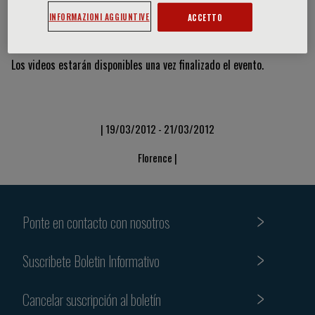
INFORMAZIONI AGGIUNTIVE
ACCETTO
Vídeos y diapositivas
Los videos estarán disponibles una vez finalizado el evento.
| 19/03/2012 - 21/03/2012
Florence |
Ponte en contacto con nosotros
Suscribete Boletin Informativo
Cancelar suscripción al boletín