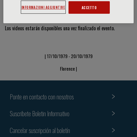
INFORMAZIONI AGGIUNTIVE
ACCETTO
Vídeos y diapositivas
Los videos estarán disponibles una vez finalizado el evento.
| 17/10/1979 - 20/10/1979
Florence |
Ponte en contacto con nosotros
Suscribete Boletin Informativo
Cancelar suscripción al boletín