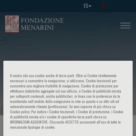
ES
Il nostro sito usa cookie anche di terze parti. Oltre ai Cookie strettamente
necessari a consentire la navigazione, si utilizzano, Cookie funzionali per
consentire una migliore fruibilità di navigazione, Cookie di prestazione per
effettuare statistiche aggregate sul suo utilizzo, e Cookie di pubblicità mirata
27° National meeting of hematology
per sottoporti contenuti, anche pubblicitari, in linea con le preferenze da te
manifestate nell‘ambito della navigazione in rete su questo e su altri siti ed
automaticamente rilevate (profilazione). Se vuoi saperne di più clicca su
Cookie policy. Per inibire i Cookie funzionali, i Cookie di prestazione, i Cookie
di pubblicità mirata e/o i cookie di specifiche terze parti clicca su
INFORMAZIONI AGGIUNTIVE. Cliccando ACCETTO acconsenti all’uso di tutte le
HOME PAGE
/
CURSOS Y EVENTOS
/
INFORMACION EVENTO
menzionate tipologie di cookie.