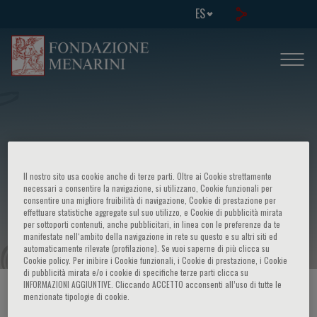
ES
Il nostro sito usa cookie anche di terze parti. Oltre ai Cookie strettamente
necessari a consentire la navigazione, si utilizzano, Cookie funzionali per
consentire una migliore fruibilità di navigazione, Cookie di prestazione per
effettuare statistiche aggregate sul suo utilizzo, e Cookie di pubblicità mirata
20 anni di trapianto di cuore a Pavia
per sottoporti contenuti, anche pubblicitari, in linea con le preferenze da te
manifestate nell‘ambito della navigazione in rete su questo e su altri siti ed
automaticamente rilevate (profilazione). Se vuoi saperne di più clicca su
Cookie policy. Per inibire i Cookie funzionali, i Cookie di prestazione, i Cookie
di pubblicità mirata e/o i cookie di specifiche terze parti clicca su
INFORMAZIONI AGGIUNTIVE. Cliccando ACCETTO acconsenti all’uso di tutte le
HOME PAGE
/
CURSOS Y EVENTOS
/
INFORMACION EVENTO
menzionate tipologie di cookie.