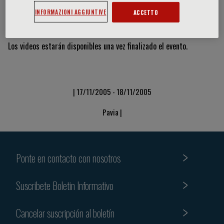
INFORMAZIONI AGGIUNTIVE
ACCETTO
Vídeos y diapositivas
Los videos estarán disponibles una vez finalizado el evento.
| 17/11/2005 - 18/11/2005
Pavia |
Ponte en contacto con nosotros
Suscribete Boletin Informativo
Cancelar suscripción al boletín