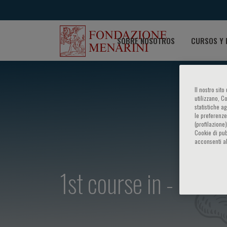
SOBRE NOSOTROS
CURSOS Y 
Il nostro sit
utilizzano, C
statistiche a
le preferenze
(profilazione
Cookie di pub
acconsenti al
1st course in - Gene