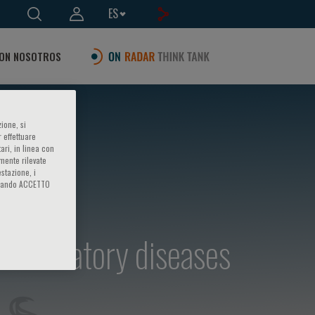
ES
ON NOSOTROS
ione, si
 effettuare
ari, in linea con
amente rilevate
estazione, i
iccando ACCETTO
inflammatory diseases