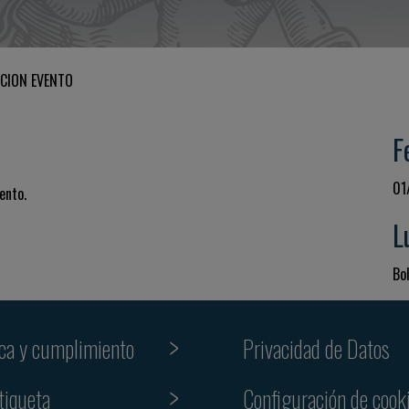
CION EVENTO
F
01
ento.
L
Bol
ica y cumplimiento
Privacidad de Datos
tiqueta
Configuración de cook