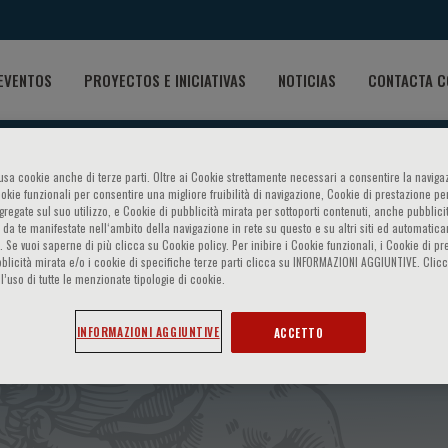
EVENTOS
PROYECTOS E INICIATIVAS
NOTICIAS
CONTACTA C
o usa cookie anche di terze parti. Oltre ai Cookie strettamente necessari a consentire la navigaz
ookie funzionali per consentire una migliore fruibilità di navigazione, Cookie di prestazione per
ggregate sul suo utilizzo, e Cookie di pubblicità mirata per sottoporti contenuti, anche pubblicit
 da te manifestate nell‘ambito della navigazione in rete su questo e su altri siti ed automatic
). Se vuoi saperne di più clicca su Cookie policy. Per inibire i Cookie funzionali, i Cookie di pr
blicità mirata e/o i cookie di specifiche terze parti clicca su INFORMAZIONI AGGIUNTIVE. Cl
l’uso di tutte le menzionate tipologie di cookie.
tics of rheumatic and auto-
INFORMAZIONI AGGIUNTIVE
ACCETTO