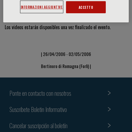
INFORMAZIONI AGGIUNTIVE
ACCETTO
Vídeos y diapositivas
Los videos estarán disponibles una vez finalizado el evento.
| 26/04/2006 - 02/05/2006
Bertinoro di Romagna (Forlì) |
Ponte en contacto con nosotros
Suscribete Boletin Informativo
Cancelar suscripción al boletín