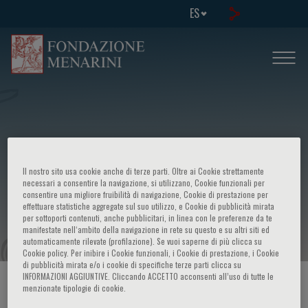
ES
Il nostro sito usa cookie anche di terze parti. Oltre ai Cookie strettamente
necessari a consentire la navigazione, si utilizzano, Cookie funzionali per
consentire una migliore fruibilità di navigazione, Cookie di prestazione per
effettuare statistiche aggregate sul suo utilizzo, e Cookie di pubblicità mirata
19th course in - Medical genetics
per sottoporti contenuti, anche pubblicitari, in linea con le preferenze da te
manifestate nell‘ambito della navigazione in rete su questo e su altri siti ed
automaticamente rilevate (profilazione). Se vuoi saperne di più clicca su
Cookie policy. Per inibire i Cookie funzionali, i Cookie di prestazione, i Cookie
di pubblicità mirata e/o i cookie di specifiche terze parti clicca su
INFORMAZIONI AGGIUNTIVE. Cliccando ACCETTO acconsenti all’uso di tutte le
HOME PAGE
/
CURSOS Y EVENTOS
/
INFORMACION EVENTO
menzionate tipologie di cookie.