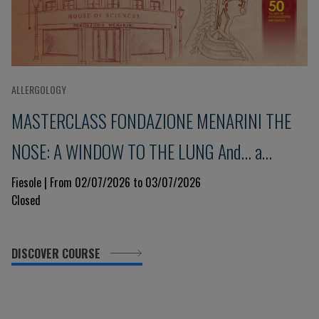
ALLERGOLOGY
MASTERCLASS FONDAZIONE MENARINI THE
NOSE: A WINDOW TO THE LUNG And... a
glimpse into the immune system 9th Edition
Fiesole | From 02/07/2026 to 03/07/2026
Closed
DISCOVER COURSE