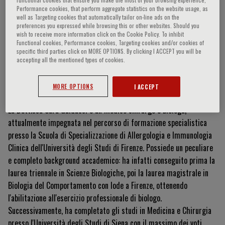
Performance cookies, that perform aggregate statistics on the website usage, as
well as Targeting cookies that automatically tailor on-line ads on the
preferences you expressed while browsing this or other websites. Should you
wish to receive more information click on the Cookie Policy. To inhibit
Sara Guiducci
Functional cookies, Performance cookies, Targeting cookies and/or cookies of
specific third parties click on MORE OPTIONS. By clicking I ACCEPT you will be
accepting all the mentioned types of cookies.
Curriculum Vitae
MORE OPTIONS
I ACCEPT
La Dott.ssa Sara Guiducci è un medico chirurgo e biologa,
attualmente impegnata nel percorso di formazione specialistica
presso la Scuola di Specializzazione di Allergologia e Immunologia
Clinica dell'Università degli Studi di Firenze
.
Possiede un peculiare
e completo background accademico: ha infatti conseguito prima la
laurea triennale in Scienze Biologiche, poi la laurea magistrale in
Biologia del Comportamento con lode a Firenze, ottenendo
l'abilitazione all'esercizio professionale di biologo
.
Successivamente, ha completato gli studi in Medicina e Chirurgia
presso l'Università degli Studi di Siena con il massimo dei voti,