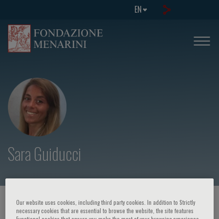
EN
Sara Guiducci
HOME PAGE
/
COURSES AND EVENTS
/
SPEAKER
Our website uses cookies, including third party cookies. In addition to Strictly
necessary cookies that are essential to browse the website, the site features
Functional cookies that ensure you make the most of your browsing experience,