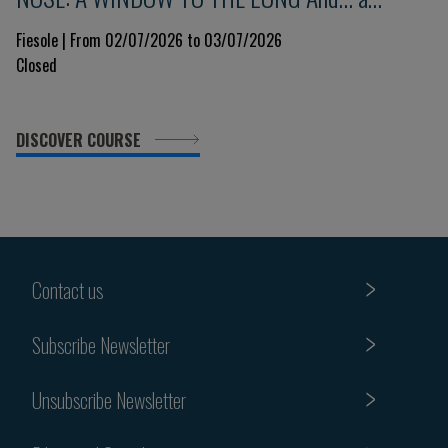
glimpse into the immune system 9th Edition
Fiesole | From 02/07/2026 to 03/07/2026
Closed
DISCOVER COURSE
Contact us
Subscribe Newsletter
Unsubscribe Newsletter