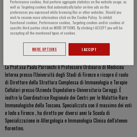
Performance cookies, that perform aggregate statistics on the website usage, as
well as Targeting cookies that automatically tailor on-line ads on the
preferences you expressed while browsing this or other websites. Should you
wish to receive more information click on the Cookie Policy. To inhibit
Paola Parronchi
Functional cookies, Performance cookies, Targeting cookies and/or cookies of
specific third parties click on MORE OPTIONS. By clicking I ACCEPT you will be
accepting all the mentioned types of cookies.
MORE OPTIONS
I ACCEPT
Curriculum Vitae
La Prof.ssa Paola Parronchi è Professore Ordinario di Medicina
Interna presso l'Università degli Studi di Firenze
e ricopre il ruolo
di Direttore della Struttura Complessa di Immunologia e Terapie
Cellulari presso l'Azienda Ospedaliero-Universitaria Careggi
.
È
inoltre la Coordinatrice Regionale dei Centri per le Malattie Rare
Immunologiche della Toscana
.
Specializzata con il massimo dei voti
e lode a Firenze
, ha diretto per diversi anni la Scuola di
Specializzazione in Allergologia e Immunologia Clinica dell'ateneo
fiorentino
.