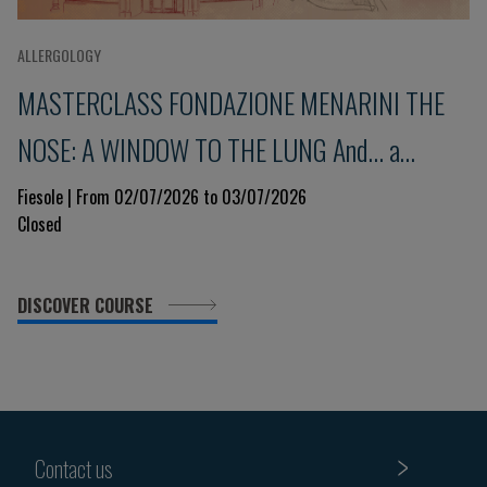
ALLERGOLOGY
MASTERCLASS FONDAZIONE MENARINI THE
NOSE: A WINDOW TO THE LUNG And... a
glimpse into the immune system 9th Edition
Fiesole | From 02/07/2026 to 03/07/2026
Closed
DISCOVER COURSE
Contact us