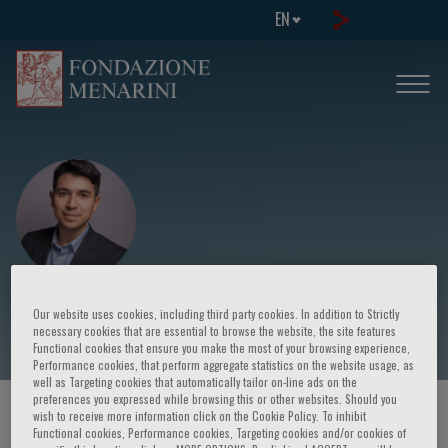
EN
Luigi Spadafora
Our website uses cookies, including third party cookies. In addition to Strictly
necessary cookies that are essential to browse the website, the site features
Functional cookies that ensure you make the most of your browsing experience,
Performance cookies, that perform aggregate statistics on the website usage, as
well as Targeting cookies that automatically tailor on-line ads on the
preferences you expressed while browsing this or other websites. Should you
HOME PAGE
/
COURSES AND EVENTS
/
SPEAKER
wish to receive more information click on the Cookie Policy. To inhibit
Functional cookies, Performance cookies, Targeting cookies and/or cookies of