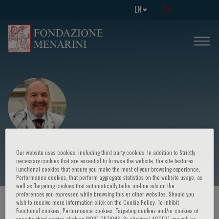
EN
Giorgio Marcelli
Our website uses cookies, including third party cookies. In addition to Strictly
necessary cookies that are essential to browse the website, the site features
Functional cookies that ensure you make the most of your browsing experience,
Performance cookies, that perform aggregate statistics on the website usage, as
well as Targeting cookies that automatically tailor on-line ads on the
preferences you expressed while browsing this or other websites. Should you
HOME PAGE
/
COURSES AND EVENTS
/
SPEAKER
wish to receive more information click on the Cookie Policy. To inhibit
Functional cookies, Performance cookies, Targeting cookies and/or cookies of
specific third parties click on MORE OPTIONS. By clicking I ACCEPT you will be