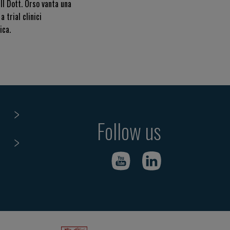
 Il Dott. Orso vanta una
 trial clinici
ica.
Follow us