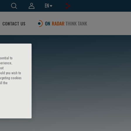
EN
CONTACT US
sential to
perience,
hat
ould you wish to
argeting cookies
ll the