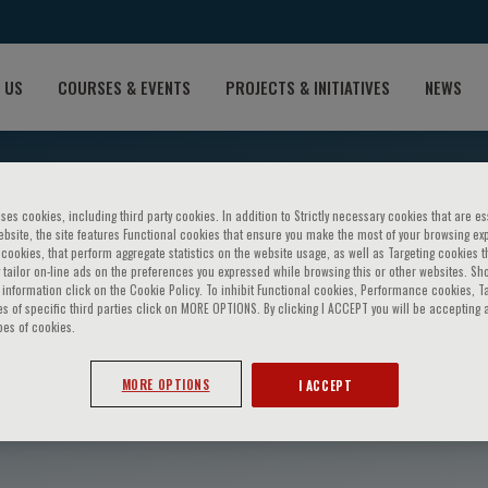
 US
COURSES & EVENTS
PROJECTS & INITIATIVES
NEWS
ses cookies, including third party cookies. In addition to Strictly necessary cookies that are es
bsite, the site features Functional cookies that ensure you make the most of your browsing ex
ookies, that perform aggregate statistics on the website usage, as well as Targeting cookies t
 tailor on-line ads on the preferences you expressed while browsing this or other websites. Sh
information click on the Cookie Policy. To inhibit Functional cookies, Performance cookies, T
s of specific third parties click on MORE OPTIONS. By clicking I ACCEPT you will be accepting a
pes of cookies.
 Orso
MORE OPTIONS
I ACCEPT