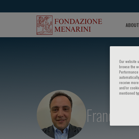
ABOUT
Our website u
browse the we
Performance c
automatically
receive more 
and/or cookie
mentioned ty
Francesco