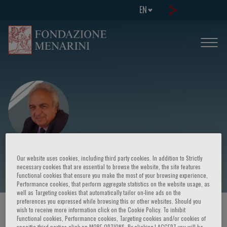
EN
Cosimo Napoletano
Our website uses cookies, including third party cookies. In addition to Strictly
necessary cookies that are essential to browse the website, the site features
Functional cookies that ensure you make the most of your browsing experience,
Performance cookies, that perform aggregate statistics on the website usage, as
well as Targeting cookies that automatically tailor on-line ads on the
preferences you expressed while browsing this or other websites. Should you
HOME PAGE
/
COURSES AND EVENTS
/
SPEAKER
wish to receive more information click on the Cookie Policy. To inhibit
Functional cookies, Performance cookies, Targeting cookies and/or cookies of
specific third parties click on MORE OPTIONS. By clicking I ACCEPT you will be