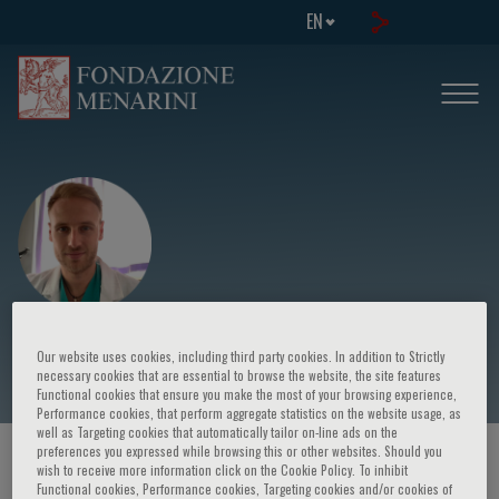
EN
Andrea Tedeschi
Our website uses cookies, including third party cookies. In addition to Strictly
necessary cookies that are essential to browse the website, the site features
Functional cookies that ensure you make the most of your browsing experience,
Performance cookies, that perform aggregate statistics on the website usage, as
well as Targeting cookies that automatically tailor on-line ads on the
preferences you expressed while browsing this or other websites. Should you
HOME PAGE
/
COURSES AND EVENTS
/
SPEAKER
wish to receive more information click on the Cookie Policy. To inhibit
Functional cookies, Performance cookies, Targeting cookies and/or cookies of